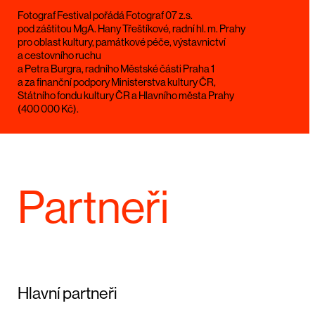
Fotograf Festival pořádá Fotograf 07 z.s.
pod záštitou MgA. Hany Třeštíkové, radní hl. m. Prahy
pro oblast kultury, památkové péče, výstavnictví
a cestovního ruchu
a Petra Burgra, radního Městské části Praha 1
a za finanční podpory Ministerstva kultury ČR,
Státního fondu kultury ČR a Hlavního města Prahy
(400 000 Kč).
Partneři
Hlavní partneři