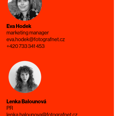
Eva Hodek
marketing manager
eva.hodek@fotografnet.cz
+420 733 341 453
Lenka Balounová
PR
lenka.balounova@fotografnet.cz