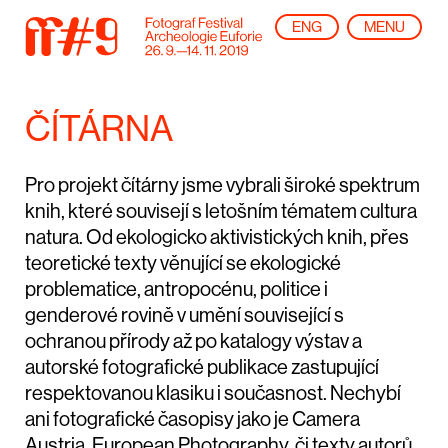
ENG
MENU
ČÍTÁRNA
Pro projekt čítárny jsme vybrali široké spektrum
knih, které souvisejí s letošním tématem
cultura
natura
. Od ekologicko aktivistických knih, přes
teoretické texty věnující se ekologické
problematice, antropocénu, politice i
genderové rovině v umění související s
ochranou přírody až po katalogy výstav a
autorské fotografické publikace zastupující
respektovanou klasiku i současnost. Nechybí
ani fotografické časopisy jako je
Camera
Austria
,
European Photography
, či texty autorů,