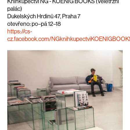
Knihkupectví NG - KOENIG BOOKS (Veletržní
palác)
Dukelských Hrdinů 47, Praha 7
otevřeno: po–pá 12–18
https://cs-
cz.facebook.com/NGknihkupectviKOENIGBOOK