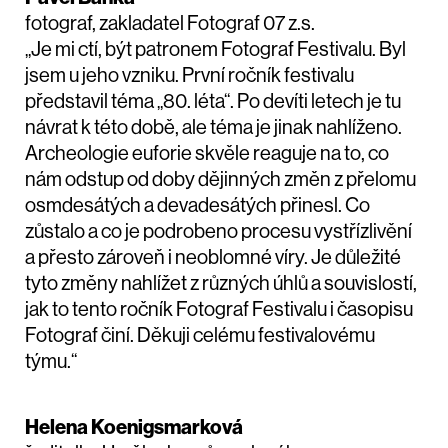
fotograf, zakladatel Fotograf 07 z.s.
„Je mi ctí, být patronem Fotograf Festivalu. Byl
jsem u jeho vzniku. První ročník festivalu
představil téma „80. léta“. Po devíti letech je tu
návrat k této době, ale téma je jinak nahlíženo.
Archeologie euforie skvěle reaguje na to, co
nám odstup od doby dějinných změn z přelomu
osmdesátých a devadesátých přinesl. Co
zůstalo a co je podrobeno procesu vystřízlivění
a přesto zároveň i neoblomné víry. Je důležité
tyto změny nahlížet z různých úhlů a souvislostí,
jak to tento ročník Fotograf Festivalu i časopisu
Fotograf činí. Děkuji celému festivalovému
týmu.“
Helena Koenigsmarková