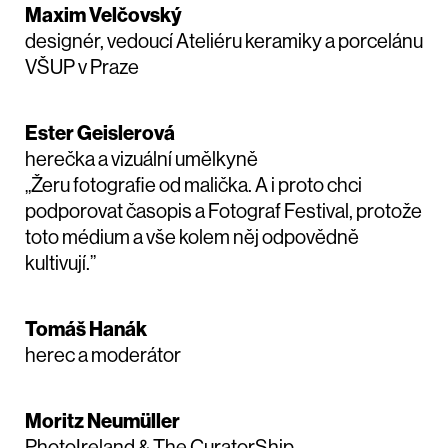
Maxim Velčovský
designér, vedoucí Ateliéru keramiky a porcelánu
VŠUP v Praze
Ester Geislerová
herečka a vizuální umělkyně
„Žeru fotografie od malička. A i proto chci
podporovat časopis a Fotograf Festival, protože
toto médium a vše kolem něj odpovědně
kultivují.”
Tomáš Hanák
herec a moderátor
Moritz Neumüller