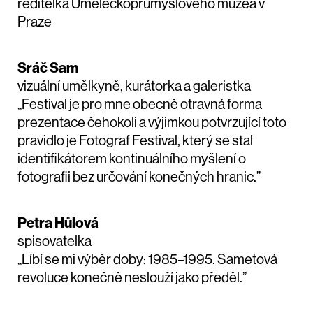
ředitelka Uměleckoprůmyslového muzea v
Praze
Sráč Sam
vizuální umělkyně, kurátorka a galeristka
„Festival je pro mne obecně otravná forma
prezentace čehokoli a výjimkou potvrzující toto
pravidlo je Fotograf Festival, který se stal
identifikátorem kontinuálního myšlení o
fotografii bez určování konečných hranic.”
Petra Hůlová
spisovatelka
„Líbí se mi výběr doby: 1985–1995. Sametová
revoluce konečně neslouží jako předěl.”