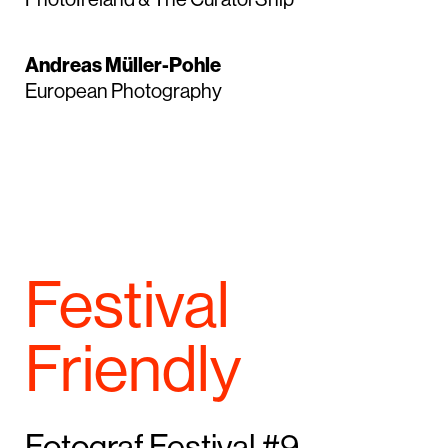
PhotoIreland & The CuratorShip
Andreas Müller-Pohle
European Photography
Festival
Friendly
Fotograf Festival #9