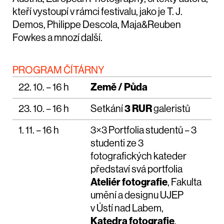
kteří vystoupí v rámci festivalu, jako je
T. J.
Demos
,
Philippe Descola
,
Maja&Reuben
Fowkes
a mnozí další.
PROGRAM ČÍTÁRNY
22. 10. – 16 h
Země / Půda
23. 10. – 16 h
Setkání
3 RUR
galeristů
1. 11. – 16 h
3×3 Portfolia studentů – 3
studenti ze 3
fotografických kateder
představí svá portfolia
Ateliér fotografie
, Fakulta
umění a designu UJEP
v Ústí nad Labem,
Katedra fotografie
,