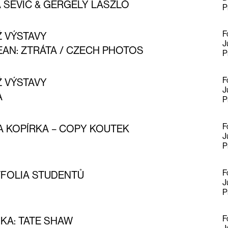
 ŠEVIĆ & GERGELY LASZLÓ
P
F
Ž VÝSTAVY
J
EAN: ZTRÁTA / CZECH PHOTOS
P
F
Ž VÝSTAVY
J
A
P
F
A KOPÍRKA – COPY KOUTEK
J
P
F
TFOLIA STUDENTŮ
J
P
F
KA: TATE SHAW