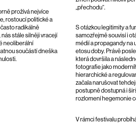
„přechodu“.
rně prožívá nejvíce
 rostoucí politické a
 často radikálně
S otázkou legitimity a 
ás stále silněji vracejí
samozřejmě souvisí i otá
é neoliberální
médií a propagandy na 
tatnou součástí dneška
etosu doby. Právě posled
nulosti.
která dovršila a násled
fotografie jako moder
hierarchické a regulovan
začala narušovat tehdejš
postupně dostupná i širš
rozlomení hegemonie ce
V rámci festivalu probíh