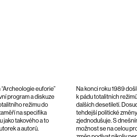
 “Archeologie euforie”
Na konci roku 1989 došl
vní program a diskuze
k pádu totalitních režim
talitního režimu do
dalších desetiletí. Dosu
zaměří na specifika
tehdejší politické změny
 jako takového a to
zjednodušuje. S dnešn
utorek a autorů.
možnost se na celou pro
změn podívat nikoliv per