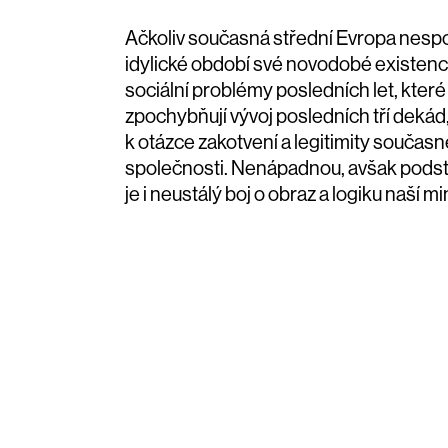
Ačkoliv současná střední Evropa nespo
idylické období své novodobé existence,
sociální problémy posledních let, které
zpochybňují vývoj posledních tří dekád, n
k otázce zakotvení a legitimity současn
společnosti. Nenápadnou, avšak pods
je i neustálý boj o obraz a logiku naší mi