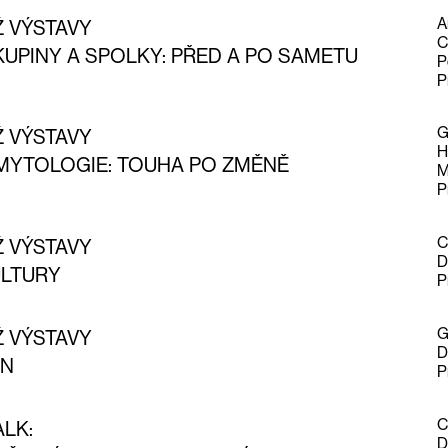
A
Ž VÝSTAVY
C
KUPINY A SPOLKY: PŘED A PO SAMETU
P
P
G
Ž VÝSTAVY
H
 MYTOLOGIE: TOUHA PO ZMĚNĚ
M
P
C
Ž VÝSTAVY
D
LTURY
P
G
Ž VÝSTAVY
D
N
P
C
ALK:
D