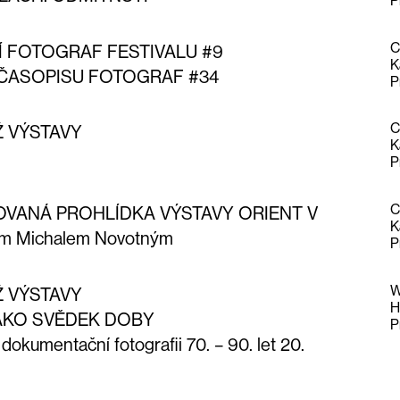
P
C
Í FOTOGRAF FESTIVALU #9
K
 ČASOPISU FOTOGRAF #34
P
C
Ž VÝSTAVY
K
P
C
VANÁ PROHLÍDKA VÝSTAVY ORIENT V
K
em Michalem Novotným
P
W
Ž VÝSTAVY
H
JAKO SVĚDEK DOBY
P
 dokumentační fotografii 70. – 90. let 20.