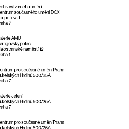
rchiv výtvarného umění
entrum současného umění DOX
oupětova 1
raha 7
alerie AMU
artigovský palác
alostranské náměstí 12
raha 1
entrum pro současné umění Praha
ukelských Hrdinů 500/25A
raha 7
alerie Jelení
ukelských Hrdinů 500/25A
raha 7
entrum pro současné umění Praha
ukelských Hrdinů 500/25A