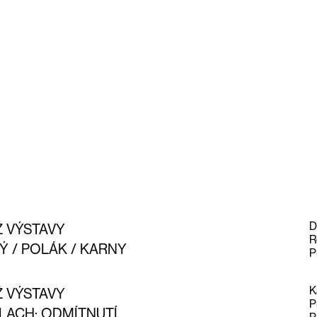
D
Ž VÝSTAVY
R
Ý / POLÁK / KARNY
P
K
Ž VÝSTAVY
P
LACH: ODMÍTNUTÍ