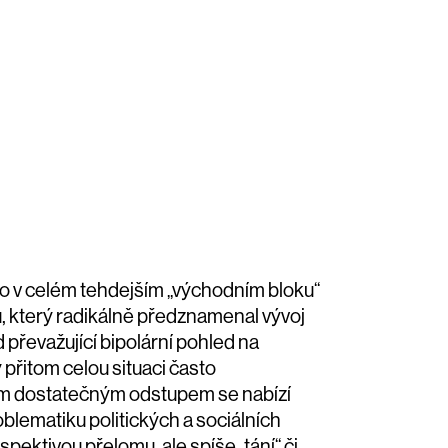
o v celém tehdejším „východním bloku“
ů, který radikálně předznamenal vývoj
d převažující bipolární pohled na
 přitom celou situaci často
ím dostatečným odstupem se nabízí
blematiku politických a sociálních
spektivou přelomu, ale spíše „tání“ či