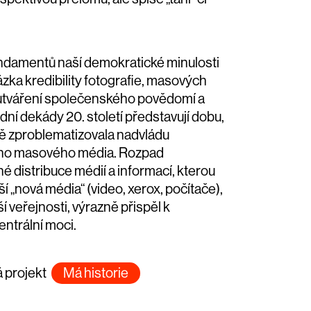
fundamentů naší demokratické minulosti
zka kredibility fotografie, masových
utváření společenského povědomí a
ní dekády 20. století představují dobu,
ně zproblematizovala nadvládu
ního masového média. Rozpad
é distribuce médií a informací, kterou
í „nová média“ (video, xerox, počítače),
í veřejnosti, výrazně přispěl k
ntrální moci.
á projekt
Má historie