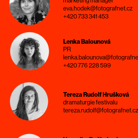
marketing manager
eva.hodek@fotografnet.cz
+420 733 341 453
Lenka Balounová
PR
lenka.balounova@fotografne
+420 776 228 599
Tereza Rudolf Hrušková
dramaturgie festivalu
tereza.rudolf@fotografnet.c