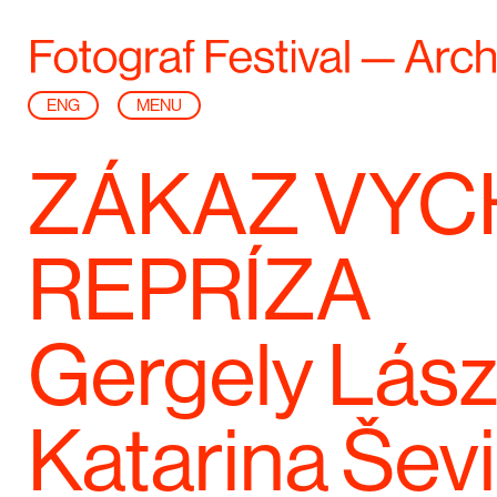
ENG
MENU
ZÁKAZ VYC
REPRÍZA
Gergely Lász
Katarina Šev