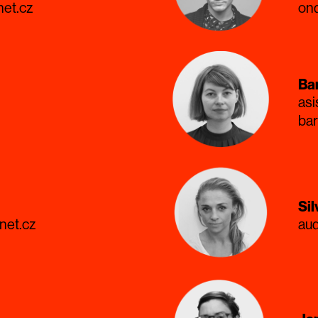
net.cz
ond
Ba
asi
ba
Sil
net.cz
aud