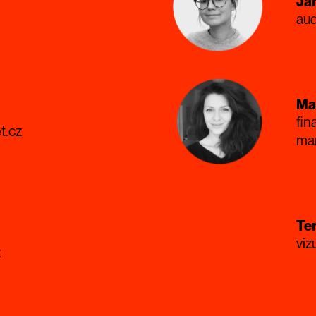
Ja
aud
Ma
fin
t.cz
ma
Ter
viz
z