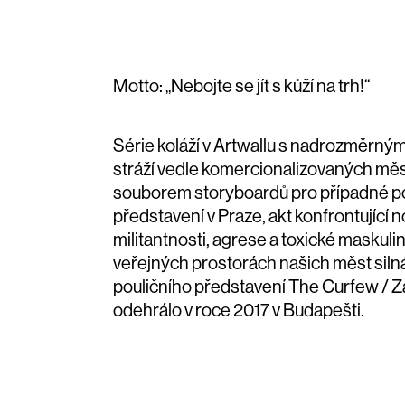
Motto: „Nebojte se jít s kůží na trh!“
Série koláží v Artwallu s nadrozměrný
stráží vedle komercionalizovaných mě
souborem storyboardů pro případné pou
představení v Praze, akt konfrontující 
militantnosti, agrese a toxické maskulini
veřejných prostorách našich měst silná
pouličního představení
The Curfew / Z
odehrálo v roce 2017 v Budapešti.