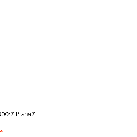
000/7, Praha 7
cz