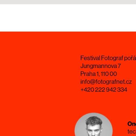
Festival Fotograf pořá
Jungmannova 7
Praha 1, 110 00
info@fotografnet.cz
+420 222 942 334
On
tec