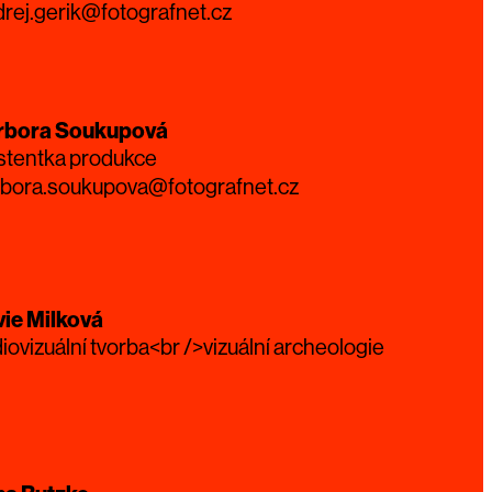
rej.gerik@fotografnet.cz
rbora Soukupová
stentka produkce
rbora.soukupova@fotografnet.cz
vie Milková
iovizuální tvorba<br />vizuální archeologie