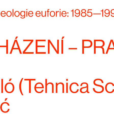
HÁZENÍ – PR
ló (Tehnica Sc
ić