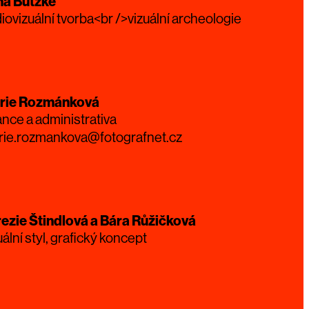
na Butzke
iovizuální tvorba<br />vizuální archeologie
rie Rozmánková
ance a administrativa
rie.rozmankova@fotografnet.cz
ezie Štindlová a Bára Růžičková
uální styl, grafický koncept