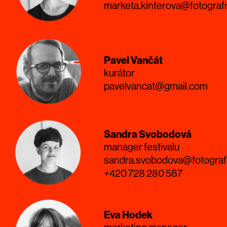
marketa.kinterova@fotograf
Pavel Vančát
kurátor
pavelvancat@gmail.com
Sandra Svobodová
manager festivalu
sandra.svobodova@fotograf
+420 728 280 587
Eva Hodek