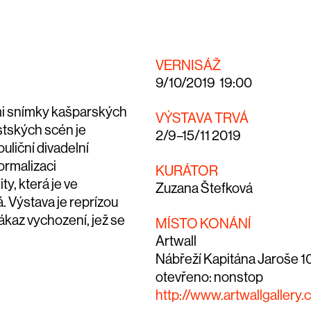
VERNISÁŽ
9/10/2019 19:00
mi snímky kašparských
VÝSTAVA TRVÁ
stských scén je
2/9–15/11 2019
liční divadelní
normalizaci
KURÁTOR
ty, která je ve
Zuzana Štefková
. Výstava je reprízou
ákaz vychození
, jež se
MÍSTO KONÁNÍ
Artwall
Nábřeží Kapitána Jaroše 1
otevřeno: nonstop
http://www.artwallgallery.