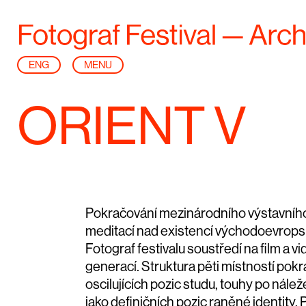
ENG
MENU
ORIENT V
Pokračování mezinárodního výstavního 
meditací nad existencí východoevropsk
Fotograf festivalu soustředí na film a vi
generací. Struktura pěti místností pokrač
oscilujících pozic studu, touhy po nále
jako definičních pozic raněné identity