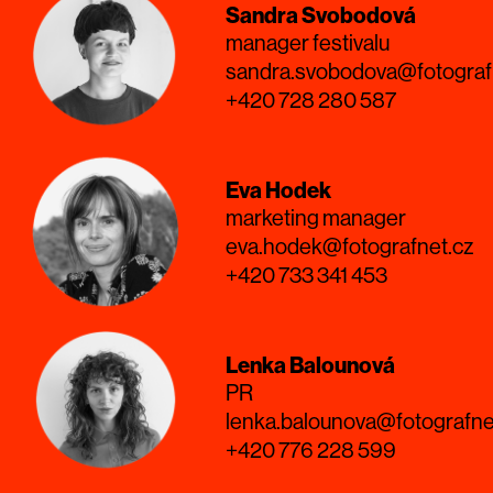
Sandra Svobodová
manager festivalu
sandra.svobodova@fotograf
+420 728 280 587
Eva Hodek
marketing manager
eva.hodek@fotografnet.cz
+420 733 341 453
Lenka Balounová
PR
lenka.balounova@fotografne
+420 776 228 599