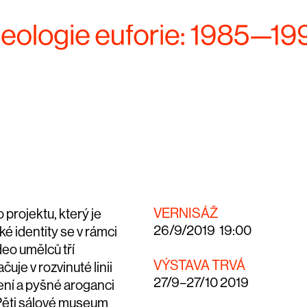
VERNISÁŽ
projektu, který je
26/9/2019 19:00
é identity se v rámci
deo umělců tří
VÝSTAVA TRVÁ
uje v rozvinuté linii
27/9–27/10 2019
žení a pyšné aroganci
. Pěti sálové museum