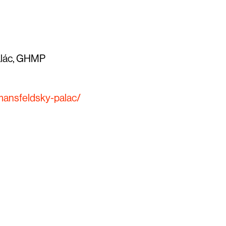
alác, GHMP
mansfeldsky-palac/