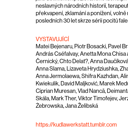
neslavných národních historií, terape
překvapení, zklamání a ponížení, volně 
posledních 30 let skrze sérii pocitů f
VYSTAVUJÍCÍ
Matei Bejenaru, Piotr Bosacki, Pavel Bră
András Cséfalvay, Anetta Mona Chisa a 
Černický, Chto Delat?, Anna Daučíkov
Anna Slama, Lizaveta Hrydziushka, Zh
Anna Jermolaewa, Shifra Kazhdan, Ali
Kwiekulik, David Maljković, Marek Me
Ciprian Muresan, Vlad Nancă, Deimantas
Skála, Mark Ther, Viktor Timofejev, Jer
Żebrowska, Jana Želibská
https://kudlawerkstatt.tumblr.com