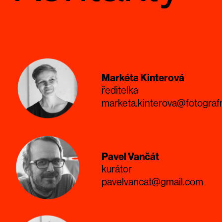
Markéta Kinterová
ředitelka
marketa.kinterova@fotograf
Pavel Vančát
kurátor
pavelvancat@gmail.com