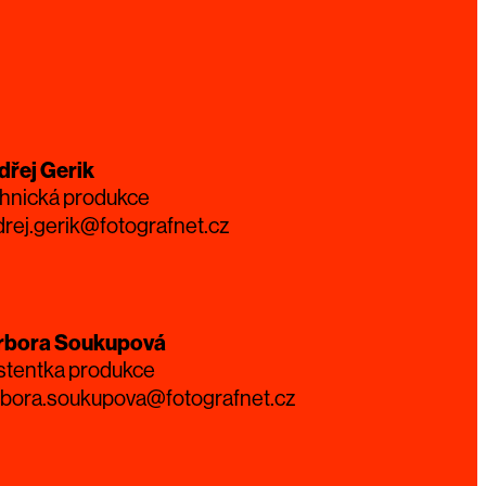
dřej Gerik
hnická produkce
rej.gerik@fotografnet.cz
rbora Soukupová
stentka produkce
rbora.soukupova@fotografnet.cz