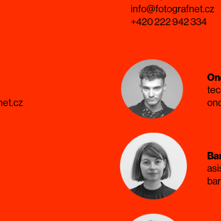
info@fotografnet.cz
+420 222 942 334
On
tec
net.cz
ond
Ba
asi
ba