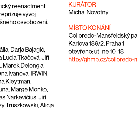
KURÁTOR
utický reenactment
Michal Novotný
reprízuje vývoj
alešného osvobození.
MÍSTO KONÁNÍ
Colloredo-Mansfeldský p
Karlova 189/2, Praha 1
ila, Darja Bajagić,
otevřeno: út–ne 10–18
Lucia Tkáčová, Jiří
http://ghmp.cz/colloredo-
á, Marek Delong a
ana Ivanova, IRWIN,
na Kleytman,
duna, Marge Monko,
 Narkevičius, Jiří
zy Truszkowski, Alicja