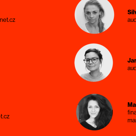
Sil
net.cz
aud
Ja
aud
Ma
fin
t.cz
ma