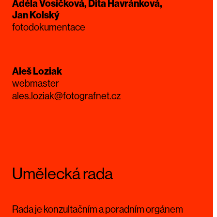
Adéla Vosičková, Dita Havránková,
Jan Kolský
fotodokumentace
Aleš Loziak
webmaster
ales.loziak@fotografnet.cz
Umělecká rada
Rada je konzultačním a poradním orgánem