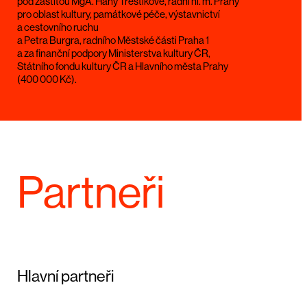
pod záštitou MgA. Hany Třeštíkové, radní hl. m. Prahy
pro oblast kultury, památkové péče, výstavnictví
a cestovního ruchu
a Petra Burgra, radního Městské části Praha 1
a za finanční podpory Ministerstva kultury ČR,
Státního fondu kultury ČR a Hlavního města Prahy
(400 000 Kč).
Partneři
Hlavní partneři