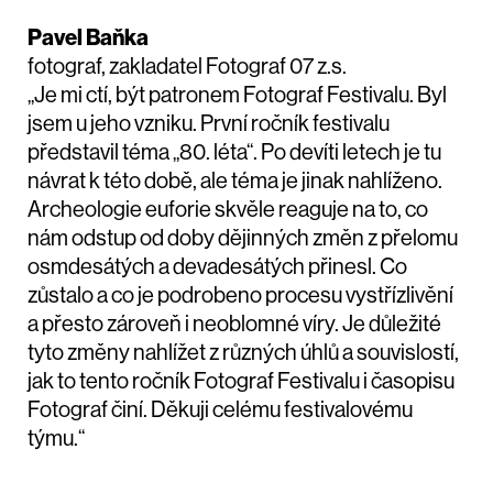
Pavel Baňka
fotograf, zakladatel Fotograf 07 z.s.
„Je mi ctí, být patronem Fotograf Festivalu. Byl
jsem u jeho vzniku. První ročník festivalu
představil téma „80. léta“. Po devíti letech je tu
návrat k této době, ale téma je jinak nahlíženo.
Archeologie euforie skvěle reaguje na to, co
nám odstup od doby dějinných změn z přelomu
osmdesátých a devadesátých přinesl. Co
zůstalo a co je podrobeno procesu vystřízlivění
a přesto zároveň i neoblomné víry. Je důležité
tyto změny nahlížet z různých úhlů a souvislostí,
jak to tento ročník Fotograf Festivalu i časopisu
Fotograf činí. Děkuji celému festivalovému
týmu.“