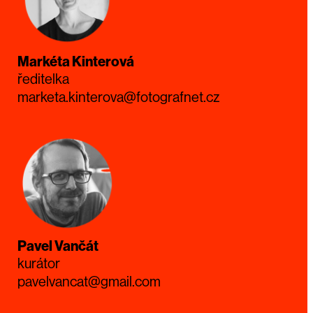
Markéta Kinterová
ředitelka
marketa.kinterova@fotografnet.cz
Pavel Vančát
kurátor
pavelvancat@gmail.com