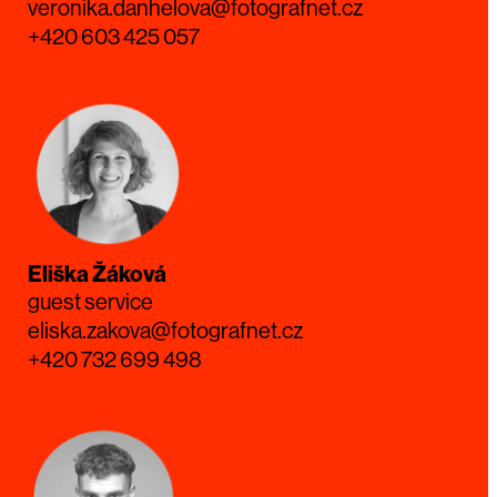
veronika.danhelova@fotografnet.cz
+420 603 425 057
Eliška Žáková
guest service
eliska.zakova@fotografnet.cz
+420 732 699 498