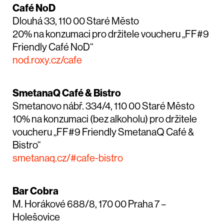
Café NoD
Dlouhá 33, 110 00 Staré Město
20% na konzumaci pro držitele voucheru „FF#9
Friendly Café NoD“
nod.roxy.cz/cafe
SmetanaQ Café & Bistro
Smetanovo nábř. 334/4, 110 00 Staré Město
10% na konzumaci (bez alkoholu) pro držitele
voucheru „FF#9 Friendly SmetanaQ Café &
Bistro“
smetanaq.cz/#cafe-bistro
Bar Cobra
M. Horákové 688/8, 170 00 Praha 7 –
Holešovice