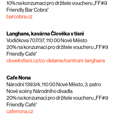
10% na konzumaci pro držitele voucheru „FF#9
Friendly Bar Cobra“
barcobra.cz
Langhans, kavárna Člověka v tísni
Vodičkova 707/37, 110 00 Nové Město
20% na konzumaci pro držitele voucheru „FF#9
Friendly Café“
clovekvtisni.cz/co-delame/centrum-langhans
Cafe Nona
Národní 1393/4, 110 00 Nové Město, 3. patro
Nové scény Národního divadla
20% na konzumaci pro držitele voucheru „FF#9
Friendly Café“
cafenona.cz