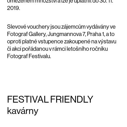
omezeném množství a lze je uplatnit do 30. 11.
2019.
Slevové vouchery jsou zájemcům vydávány ve
Fotograf Gallery, Jungmannova 7, Praha 1, a to
oproti platné vstupence zakoupené na výstavu
či akci pořádanou v rámci letošního ročníku
Fotograf Festivalu.
FESTIVAL FRIENDLY
kavárny