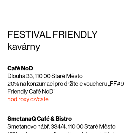
FESTIVAL FRIENDLY
kavárny
Café NoD
Dlouhá 33, 110 00 Staré Město
20% na konzumaci pro držitele voucheru „FF#9
Friendly Café NoD“
nod.roxy.cz/cafe
SmetanaQ Café & Bistro
Smetanovo nábř. 334/4, 110 00 Staré Město