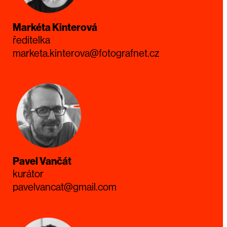
Markéta Kinterová
ředitelka
marketa.kinterova@fotografnet.cz
Pavel Vančát
kurátor
pavelvancat@gmail.com