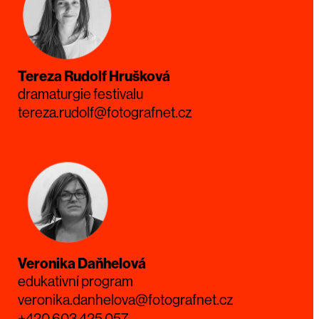
Tereza Rudolf Hrušková
dramaturgie festivalu
tereza.rudolf@fotografnet.cz
Veronika Daňhelová
edukativní program
veronika.danhelova@fotografnet.cz
+420 603 425 057