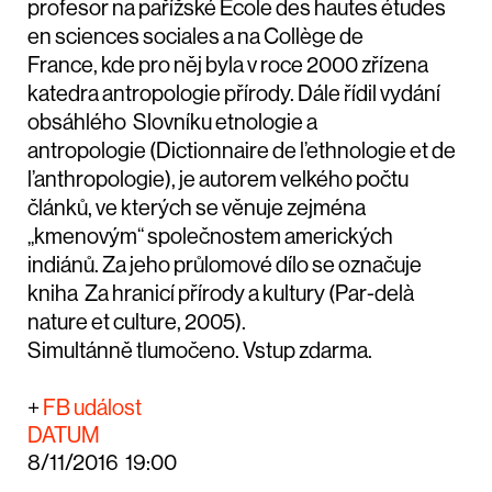
profesor na pařížské
École des hautes études
en sciences sociales
a na
Collège de
France
,
kde pro něj byla v roce 2000 zřízena
katedra antropologie přírody.
Dále řídil vydání
obsáhlého
Slovníku etnologie a
antropologie
(
Dictionnaire de l’ethnologie et de
l’anthropologie
), je autorem velkého počtu
článků, ve kterých se věnuje zejména
„kmenovým“ společnostem amerických
indiánů. Za jeho průlomové dílo se označuje
kniha
Za hranicí přírody a kultury (Par-delà
nature et culture, 2005).
Simultánně tlumočeno. Vstup zdarma.
+
FB událost
DATUM
8/11/2016 19:00