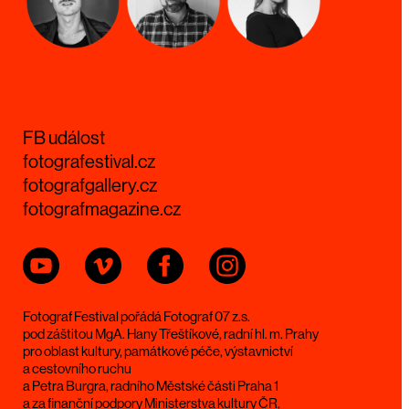
FB událost
fotografestival.cz
fotografgallery.cz
fotografmagazine.cz
Fotograf Festival pořádá Fotograf 07 z.s.
pod záštitou MgA. Hany Třeštíkové, radní hl. m. Prahy
pro oblast kultury, památkové péče, výstavnictví
a cestovního ruchu
a Petra Burgra, radního Městské části Praha 1
a za finanční podpory Ministerstva kultury ČR,