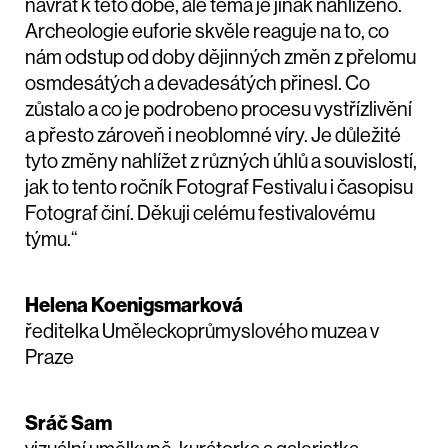
návrat k této době, ale téma je jinak nahlíženo.
Archeologie euforie skvěle reaguje na to, co
nám odstup od doby dějinných změn z přelomu
osmdesátých a devadesátých přinesl. Co
zůstalo a co je podrobeno procesu vystřízlivění
a přesto zároveň i neoblomné víry. Je důležité
tyto změny nahlížet z různých úhlů a souvislostí,
jak to tento ročník Fotograf Festivalu i časopisu
Fotograf činí. Děkuji celému festivalovému
týmu.“
Helena Koenigsmarková
ředitelka Uměleckoprůmyslového muzea v
Praze
Sráč Sam