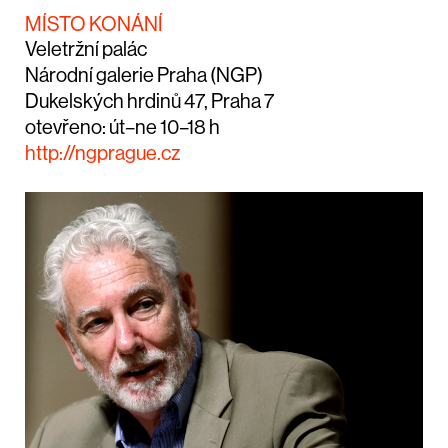
MÍSTO KONÁNÍ
Veletržní palác
Národní galerie Praha (NGP)
Dukelských hrdinů 47, Praha 7
otevřeno: út–ne 10–18 h
http://ngprague.cz