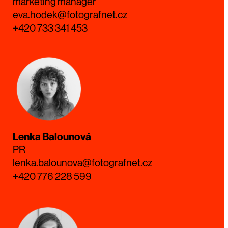
marketing manager
eva.hodek@fotografnet.cz
+420 733 341 453
Lenka Balounová
PR
lenka.balounova@fotografnet.cz
+420 776 228 599