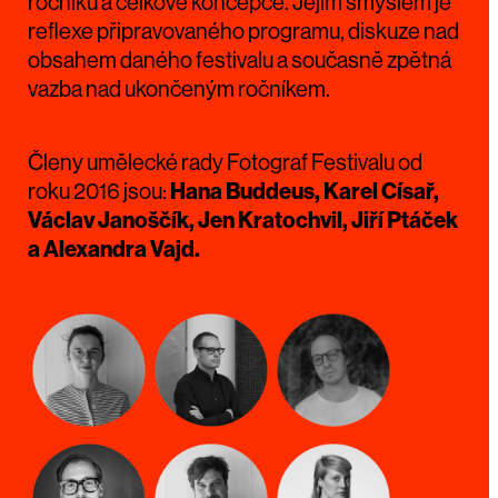
ročníků a celkové koncepce. Jejím smyslem je
reflexe připravovaného programu, diskuze nad
obsahem daného festivalu a současně zpětná
vazba nad ukončeným ročníkem.
Členy umělecké rady Fotograf Festivalu od
roku 2016 jsou:
Hana Buddeus, Karel Císař,
Václav Janoščík, Jen Kratochvil, Jiří Ptáček
a Alexandra Vajd.