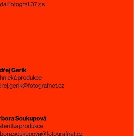
dá Fotograf 07 z.s.
dřej Gerik
hnická produkce
rej.gerik@fotografnet.cz
rbora Soukupová
stentka produkce
rbora.soukupova@fotografnet.cz