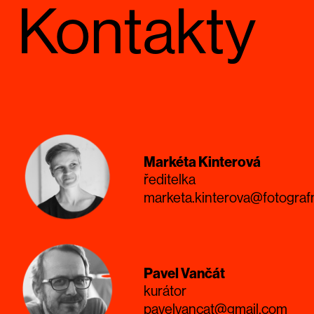
Kontakty
Markéta Kinterová
ředitelka
marketa.kinterova@fotograf
Pavel Vančát
kurátor
pavelvancat@gmail.com