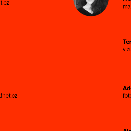
t.cz
ma
Ter
viz
z
Adé
fnet.cz
fo