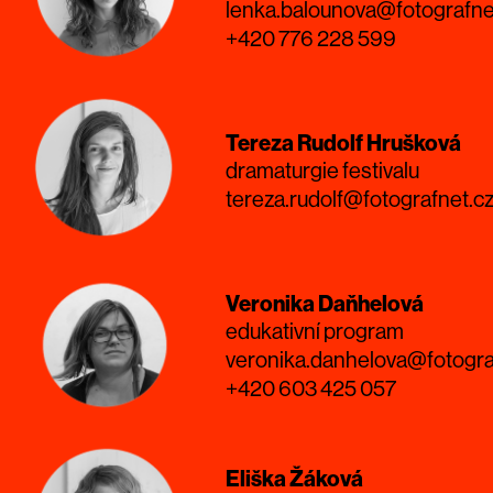
lenka.balounova@fotografne
+420 776 228 599
Tereza Rudolf Hrušková
dramaturgie festivalu
tereza.rudolf@fotografnet.c
Veronika Daňhelová
edukativní program
veronika.danhelova@fotogra
+420 603 425 057
Eliška Žáková