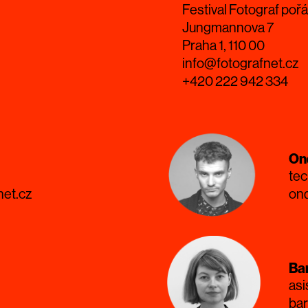
Festival Fotograf pořá
Jungmannova 7
Praha 1, 110 00
info@fotografnet.cz
+420 222 942 334
On
tec
net.cz
ond
Ba
asi
ba