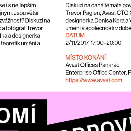
e i s nejlepším
Diskuzi na daná témata po
ným. Jsou větší
Trevor Paglen, Avast CTO O
zvážnost? Diskuzi na
designerka Denisa Kera a Vá
a fotograf Trevor
umění a společnosti v době
DATUM
ofka a designerka
2/11/2017 17:00–20:00
 teoretik umění a
MÍSTO KONÁNÍ
Avast Offices Pankrác
Enterprise Office Center, P
https://www.avast.com