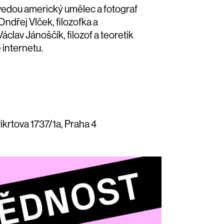
vedou americký umělec a fotograf
ndřej Vlček, filozofka a
clav Jánoščík, filozof a teoretik
 internetu.
ikrtova 1737/1a, Praha 4