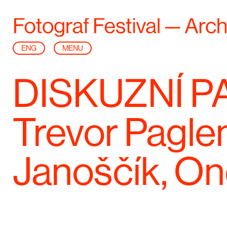
ENG
MENU
DISKUZNÍ PA
Trevor Paglen
Janoščík, On