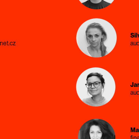
Sil
net.cz
aud
Ja
aud
Ma
fin