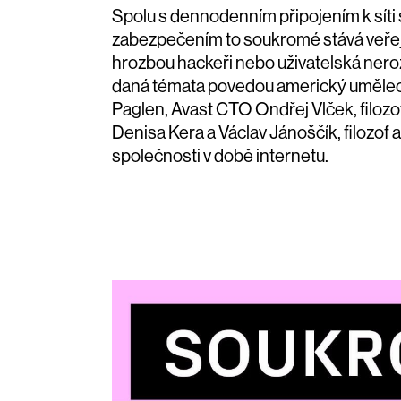
Spolu s dennodenním připojením k síti s
zabezpečením to soukromé stává veřej
hrozbou hackeři nebo uživatelská nero
daná témata povedou americký umělec 
Paglen, Avast CTO Ondřej Vlček, filoz
Denisa Kera a Václav Jánoščík, filozof a
společnosti v době internetu.