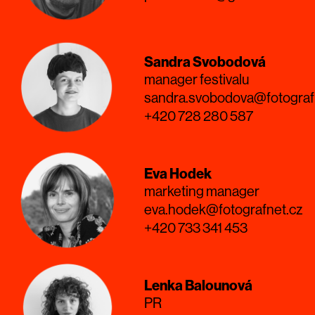
Sandra Svobodová
manager festivalu
sandra.svobodova@fotograf
+420 728 280 587
Eva Hodek
marketing manager
eva.hodek@fotografnet.cz
+420 733 341 453
Lenka Balounová
PR