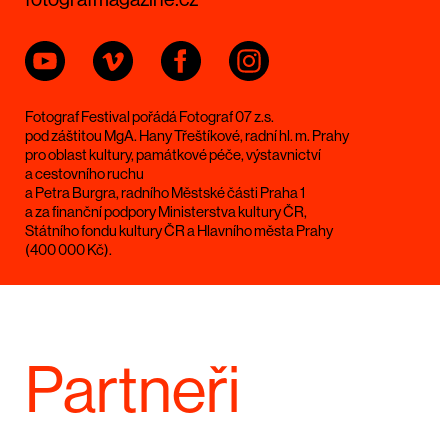
fotografmagazine.cz
Fotograf Festival pořádá Fotograf 07 z.s.
pod záštitou MgA. Hany Třeštíkové, radní hl. m. Prahy
pro oblast kultury, památkové péče, výstavnictví
a cestovního ruchu
a Petra Burgra, radního Městské části Praha 1
a za finanční podpory Ministerstva kultury ČR,
Státního fondu kultury ČR a Hlavního města Prahy
(400 000 Kč).
Partneři