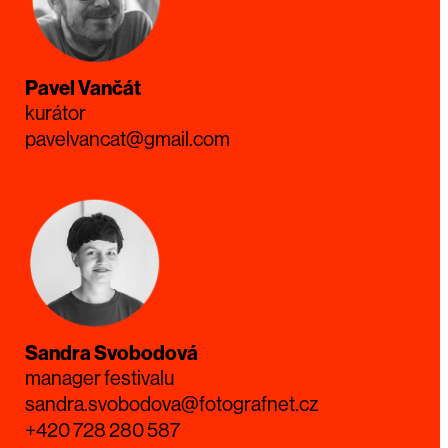
Pavel Vančát
kurátor
pavelvancat@gmail.com
Sandra Svobodová
manager festivalu
sandra.svobodova@fotografnet.cz
+420 728 280 587