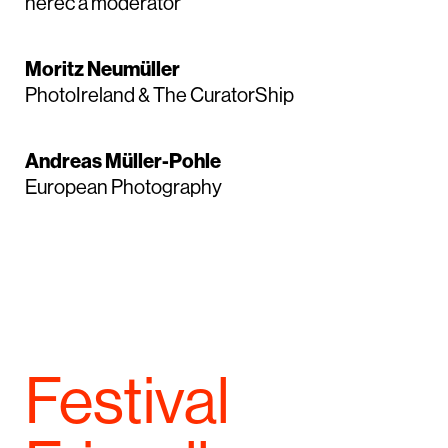
herec a moderátor
Moritz Neumüller
PhotoIreland & The CuratorShip
Andreas Müller-Pohle
European Photography
Festival