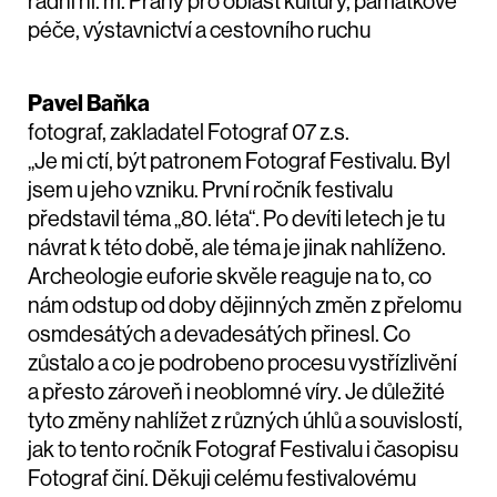
radní hl. m. Prahy pro oblast kultury, památkové
péče, výstavnictví a cestovního ruchu
Pavel Baňka
fotograf, zakladatel Fotograf 07 z.s.
„Je mi ctí, být patronem Fotograf Festivalu. Byl
jsem u jeho vzniku. První ročník festivalu
představil téma „80. léta“. Po devíti letech je tu
návrat k této době, ale téma je jinak nahlíženo.
Archeologie euforie skvěle reaguje na to, co
nám odstup od doby dějinných změn z přelomu
osmdesátých a devadesátých přinesl. Co
zůstalo a co je podrobeno procesu vystřízlivění
a přesto zároveň i neoblomné víry. Je důležité
tyto změny nahlížet z různých úhlů a souvislostí,
jak to tento ročník Fotograf Festivalu i časopisu
Fotograf činí. Děkuji celému festivalovému