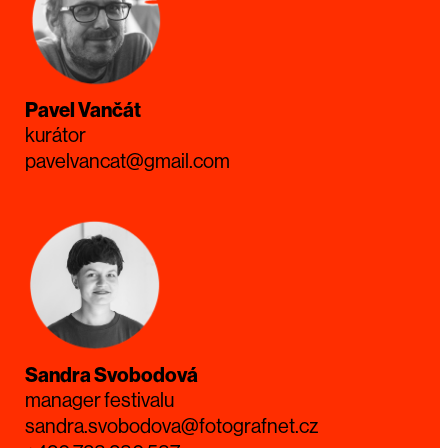
Pavel Vančát
kurátor
pavelvancat@gmail.com
Sandra Svobodová
manager festivalu
sandra.svobodova@fotografnet.cz