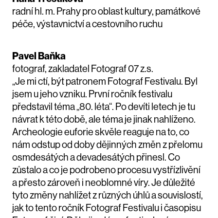
radní hl. m. Prahy pro oblast kultury, památkové
péče, výstavnictví a cestovního ruchu
Pavel Baňka
fotograf, zakladatel Fotograf 07 z.s.
„Je mi ctí, být patronem Fotograf Festivalu. Byl
jsem u jeho vzniku. První ročník festivalu
představil téma „80. léta“. Po devíti letech je tu
návrat k této době, ale téma je jinak nahlíženo.
Archeologie euforie skvěle reaguje na to, co
nám odstup od doby dějinných změn z přelomu
osmdesátých a devadesátých přinesl. Co
zůstalo a co je podrobeno procesu vystřízlivění
a přesto zároveň i neoblomné víry. Je důležité
tyto změny nahlížet z různých úhlů a souvislostí,
jak to tento ročník Fotograf Festivalu i časopisu