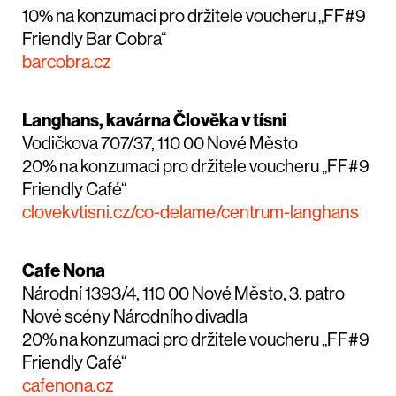
10% na konzumaci pro držitele voucheru „FF#9
Friendly Bar Cobra“
barcobra.cz
Langhans, kavárna Člověka v tísni
Vodičkova 707/37, 110 00 Nové Město
20% na konzumaci pro držitele voucheru „FF#9
Friendly Café“
clovekvtisni.cz/co-delame/centrum-langhans
Cafe Nona
Národní 1393/4, 110 00 Nové Město, 3. patro
Nové scény Národního divadla
20% na konzumaci pro držitele voucheru „FF#9
Friendly Café“
cafenona.cz