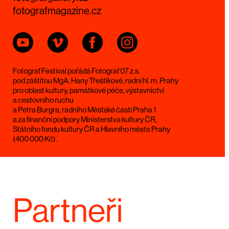
fotografmagazine.cz
Fotograf Festival pořádá Fotograf 07 z.s.
pod záštitou MgA. Hany Třeštíkové, radní hl. m. Prahy
pro oblast kultury, památkové péče, výstavnictví
a cestovního ruchu
a Petra Burgra, radního Městské části Praha 1
a za finanční podpory Ministerstva kultury ČR,
Státního fondu kultury ČR a Hlavního města Prahy
(400 000 Kč).
Partneři