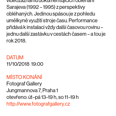
videozáznamů dokumentujících obléhání
Sarajeva (1992 – 1995) z perspektivy
obléhaných. Jedinou spásou je z pohledu
umělkyně využití stroje času. Performance
přidává k instalaci vždy další časovou rovinu –
jednu další zastávku v cestách časem – a tou je
rok 2018.
DATUM
11/10/2018 19:00
MÍSTO KONÁNÍ
Fotograf Gallery
Jungmannova 7, Praha 1
otevřeno: út–pá 13–19 h, so 11–19 h
http://www.fotografgallery.cz