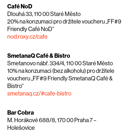
Café NoD
Dlouhá 33, 110 00 Staré Město
20% na konzumaci pro držitele voucheru „FF#9
Friendly Café NoD“
nod.roxy.cz/cafe
SmetanaQ Café & Bistro
Smetanovo nábř. 334/4, 110 00 Staré Město
10% na konzumaci (bez alkoholu) pro držitele
voucheru „FF#9 Friendly SmetanaQ Café &
Bistro“
smetanaq.cz/#cafe-bistro
Bar Cobra
M. Horákové 688/8, 170 00 Praha 7 –
Holešovice