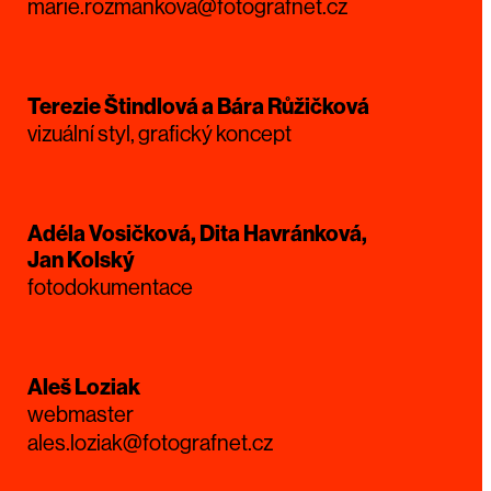
marie.rozmankova@fotografnet.cz
Terezie Štindlová a Bára Růžičková
vizuální styl, grafický koncept
Adéla Vosičková, Dita Havránková,
Jan Kolský
fotodokumentace
Aleš Loziak
webmaster
ales.loziak@fotografnet.cz