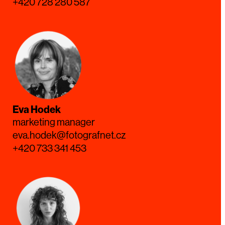
+420 728 280 587
Eva Hodek
marketing manager
eva.hodek@fotografnet.cz
+420 733 341 453