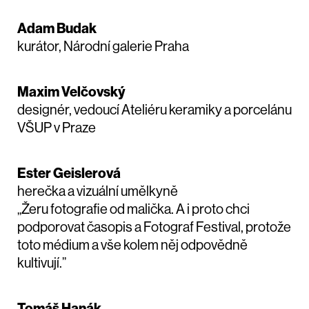
Adam Budak
kurátor, Národní galerie Praha
Maxim Velčovský
designér, vedoucí Ateliéru keramiky a porcelánu
VŠUP v Praze
Ester Geislerová
herečka a vizuální umělkyně
„Žeru fotografie od malička. A i proto chci
podporovat časopis a Fotograf Festival, protože
toto médium a vše kolem něj odpovědně
kultivují.”
Tomáš Hanák