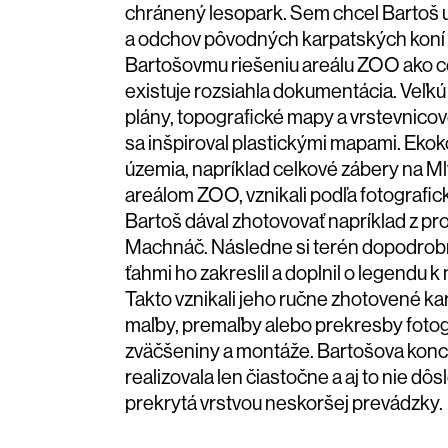
chránený lesopark. Sem chcel Bartoš 
a odchov pôvodných karpatských koní 
Bartošovmu riešeniu areálu ZOO ako ce
existuje rozsiahla dokumentácia. Veľkú 
plány, topografické mapy a vrstevnicové
sa inšpiroval plastickými mapami. Eko
územia, napríklad celkové zábery na Ml
areálom ZOO, vznikali podľa fotografic
Bartoš dával zhotovovať napríklad z pro
Machnáč. Následne si terén dopodrobn
ťahmi ho zakreslil a doplnil o legendu 
Takto vznikali jeho ručne zhotovené ka
maľby, premaľby alebo prekresby fotogr
zväčšeniny a montáže. Bartošova konc
realizovala len čiastočne a aj to nie dô
prekrytá vrstvou neskoršej prevádzky.