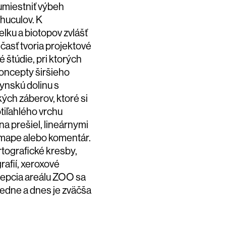
umiestniť výbeh
huculov. K
lku a biotopov zvlášť
časť tvoria projektové
 štúdie, pri ktorých
koncepty širšieho
ynskú dolinu s
kých záberov, ktoré si
tiľahlého vrchu
a prešiel, lineárnymi
k mape alebo komentár.
rtografické kresby,
afií, xeroxové
epcia areálu ZOO sa
sledne a dnes je zväčša