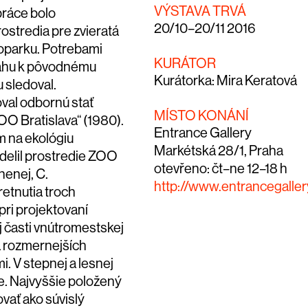
VÝSTAVA TRVÁ
práce bolo
20/10–20/11 2016
ostredia pre zvieratá
ooparku. Potrebami
KURÁTOR
zťahu k pôvodnému
Kurátorka: Mira Keratová
 sledoval.
oval odbornú stať
MÍSTO KONÁNÍ
OO Bratislava“
(1980).
Entrance Gallery
m na ekológiu
Markétská 28/1, Praha
delil prostredie ZOO
otevřeno: čt–ne 12–18 h
nenej
, C.
http://www.entrancegalle
tretnutia troch
 pri projektovaní
 časti vnútromestskej
a rozmernejších
i. V
stepnej
a
lesnej
ne. Najvyššie položený
vať ako súvislý