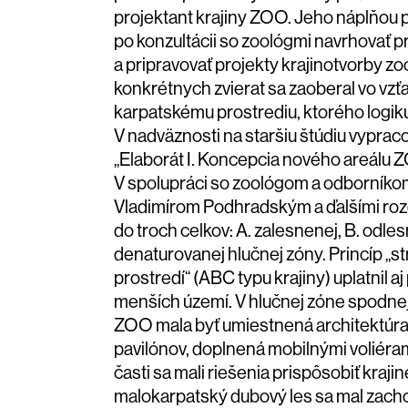
projektant krajiny ZOO. Jeho náplňou 
po konzultácii so zoológmi navrhovať pr
a pripravovať projekty krajinotvorby z
konkrétnych zvierat sa zaoberal vo v
karpatskému prostrediu, ktorého logiku
V nadväznosti na staršiu štúdiu vyprac
„
Elaborát I. Koncepcia nového areálu Z
V spolupráci so zoológom a odborníko
Vladimírom Podhradským a ďalšími roz
do troch celkov: A.
zalesnenej
, B.
odles
denaturovanej
hlučnej
zóny
. Princíp „s
prostredí“ (ABC typu krajiny) uplatnil aj
menších území. V
hlučnej zóne
spodnej
ZOO mala byť umiestnená architektúr
pavilónov, doplnená mobilnými voliéram
časti
sa mali riešenia prispôsobiť kraji
malokarpatský dubový les sa mal zacho