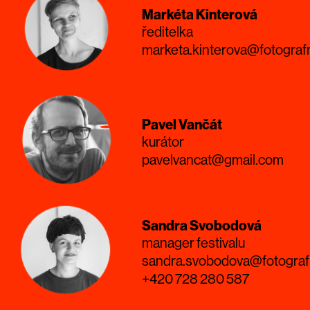
Markéta Kinterová
ředitelka
marketa.kinterova@fotograf
Pavel Vančát
kurátor
pavelvancat@gmail.com
Sandra Svobodová
manager festivalu
sandra.svobodova@fotograf
+420 728 280 587