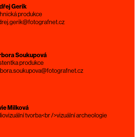
dřej Gerik
hnická produkce
rej.gerik@fotografnet.cz
rbora Soukupová
stentka produkce
rbora.soukupova@fotografnet.cz
vie Milková
iovizuální tvorba<br />vizuální archeologie