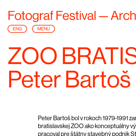
ENG
MENU
ZOO BRATI
Peter Bartoš
Peter Bartoš bol v rokoch 1979-1991 z
bratislavskej ZOO ako konceptuálny v
pracoval pre štátny stavebný podnik S