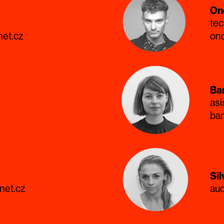
On
tec
net.cz
ond
Ba
asi
ba
Sil
net.cz
aud