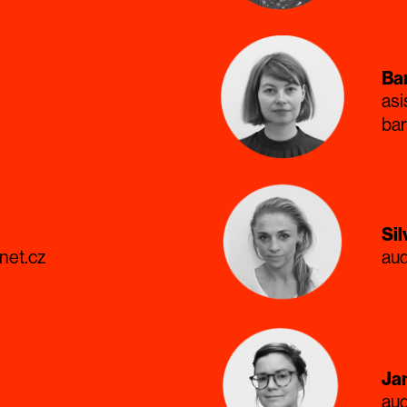
Ba
asi
ba
Sil
net.cz
aud
Ja
aud