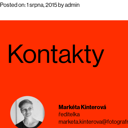
Posted on:
1 srpna, 2015
by
admin
Kontakty
Markéta Kinterová
ředitelka
marketa.kinterova@fotograf