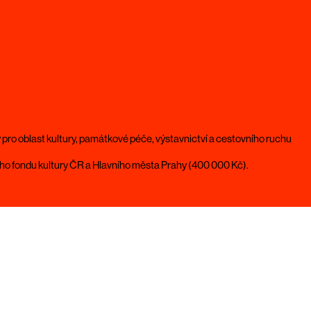
y pro oblast kultury, památkové péče, výstavnictví a cestovního ruchu
ního fondu kultury ČR a Hlavního města Prahy (400 000 Kč).