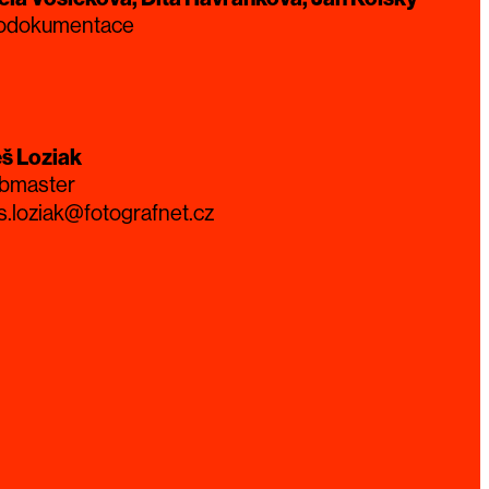
todokumentace
eš Loziak
bmaster
s.loziak@fotografnet.cz