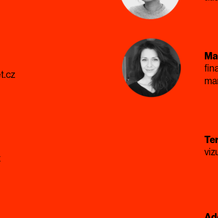
Ma
fin
t.cz
ma
Ter
viz
z
Adé