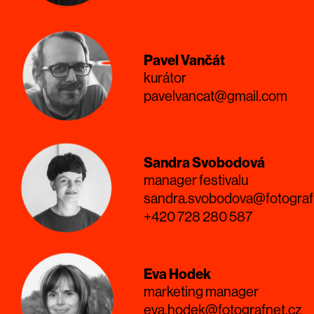
Pavel Vančát
kurátor
pavelvancat@gmail.com
Sandra Svobodová
manager festivalu
sandra.svobodova@fotograf
+420 728 280 587
Eva Hodek
marketing manager
eva.hodek@fotografnet.cz