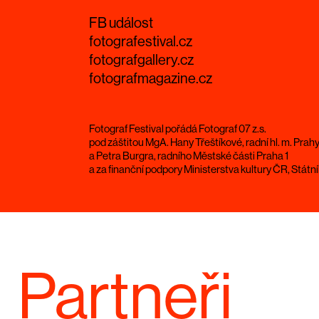
FB událost
fotografestival.cz
fotografgallery.cz
fotografmagazine.cz
Fotograf Festival pořádá Fotograf 07 z.s.
pod záštitou MgA. Hany Třeštíkové, radní hl. m. Prah
a Petra Burgra, radního Městské části Praha 1
a za finanční podpory Ministerstva kultury ČR, Stát
Partneři