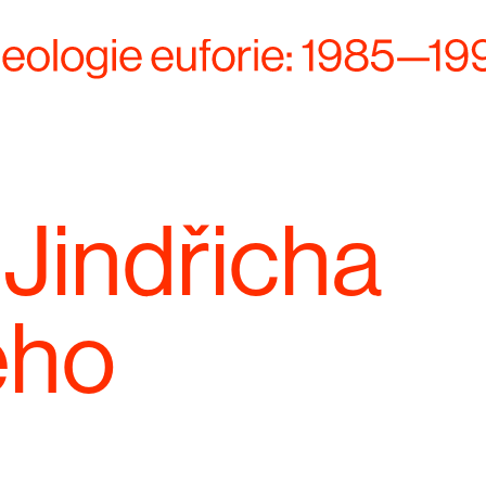
Jindřicha
ého