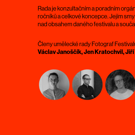
Rada je konzultačním a poradním orgán
ročníků a celkové koncepce. Jejím smy
nad obsahem daného festivalu a souč
Členy umělecké rady Fotograf Festival
Václav Janoščík, Jen Kratochvil, Jiř