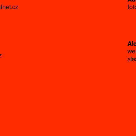
fnet.cz
fo
Al
we
z
ale