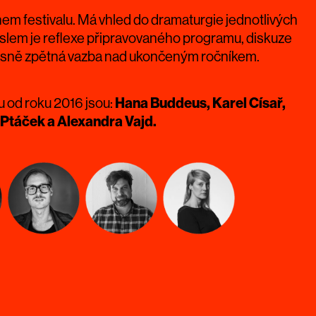
em festivalu. Má vhled do dramaturgie jednotlivých
slem je reflexe připravovaného programu, diskuze
asně zpětná vazba nad ukončeným ročníkem.
u od roku 2016 jsou:
Hana Buddeus, Karel Císař,
í Ptáček a Alexandra Vajd.