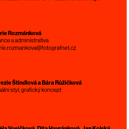
rie Rozmánková
ance a administrativa
rie.rozmankova@fotografnet.cz
ezie Štindlová a Bára Růžičková
uální styl, grafický koncept
la Vosičková, Dita Havránková, Jan Kolský