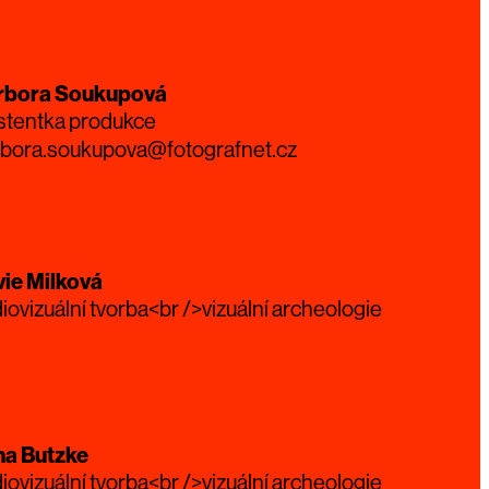
rbora Soukupová
stentka produkce
rbora.soukupova@fotografnet.cz
vie Milková
iovizuální tvorba<br />vizuální archeologie
na Butzke
iovizuální tvorba<br />vizuální archeologie