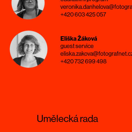
veronika.danhelova@fotogra
+420 603 425 057
Eliška Žáková
guest service
eliska.zakova@fotografnet.c
+420 732 699 498
Umělecká rada