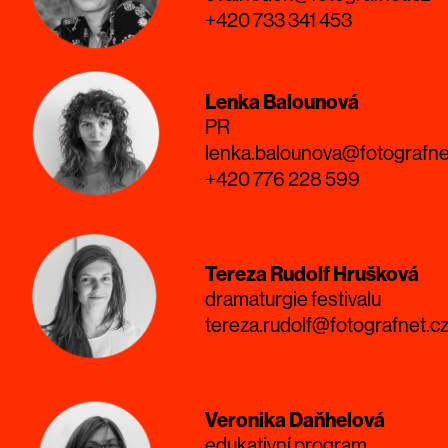
+420 733 341 453
Lenka Balounová
PR
lenka.balounova@fotografne
+420 776 228 599
Tereza Rudolf Hrušková
dramaturgie festivalu
tereza.rudolf@fotografnet.c
Veronika Daňhelová
edukativní program