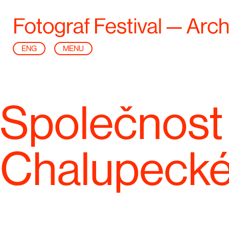
ENG
MENU
Společnost 
Chalupeck