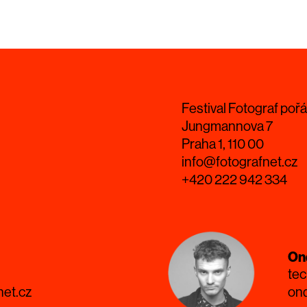
Festival Fotograf pořá
Jungmannova 7
Praha 1, 110 00
info@fotografnet.cz
+420 222 942 334
On
tec
net.cz
ond