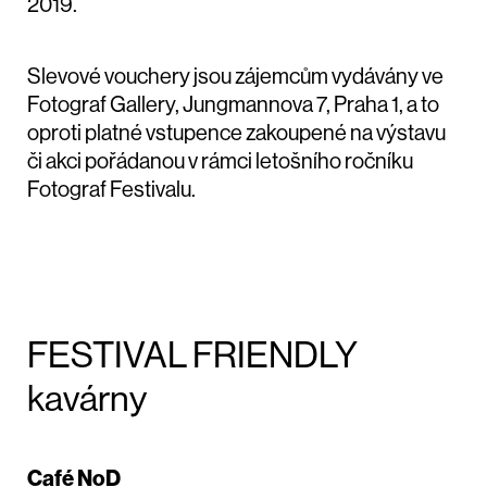
2019.
Slevové vouchery jsou zájemcům vydávány ve
Fotograf Gallery, Jungmannova 7, Praha 1, a to
oproti platné vstupence zakoupené na výstavu
či akci pořádanou v rámci letošního ročníku
Fotograf Festivalu.
FESTIVAL FRIENDLY
kavárny
Café NoD