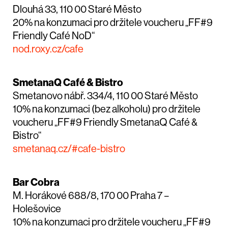
Dlouhá 33, 110 00 Staré Město
20% na konzumaci pro držitele voucheru „FF#9
Friendly Café NoD“
nod.roxy.cz/cafe
SmetanaQ Café & Bistro
Smetanovo nábř. 334/4, 110 00 Staré Město
10% na konzumaci (bez alkoholu) pro držitele
voucheru „FF#9 Friendly SmetanaQ Café &
Bistro“
smetanaq.cz/#cafe-bistro
Bar Cobra
M. Horákové 688/8, 170 00 Praha 7 –
Holešovice
10% na konzumaci pro držitele voucheru „FF#9