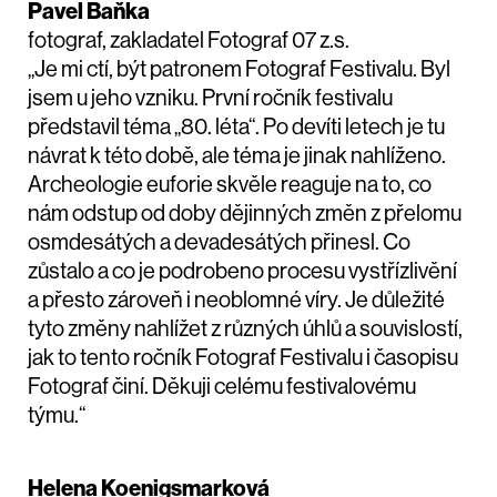
Pavel Baňka
fotograf, zakladatel Fotograf 07 z.s.
„Je mi ctí, být patronem Fotograf Festivalu. Byl
jsem u jeho vzniku. První ročník festivalu
představil téma „80. léta“. Po devíti letech je tu
návrat k této době, ale téma je jinak nahlíženo.
Archeologie euforie skvěle reaguje na to, co
nám odstup od doby dějinných změn z přelomu
osmdesátých a devadesátých přinesl. Co
zůstalo a co je podrobeno procesu vystřízlivění
a přesto zároveň i neoblomné víry. Je důležité
tyto změny nahlížet z různých úhlů a souvislostí,
jak to tento ročník Fotograf Festivalu i časopisu
Fotograf činí. Děkuji celému festivalovému
týmu.“
Helena Koenigsmarková