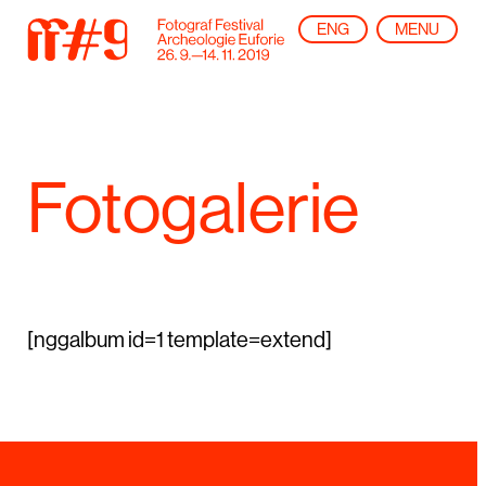
ENG
MENU
Fotogalerie
[nggalbum id=1 template=extend]