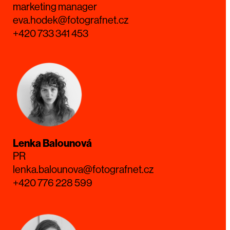
marketing manager
eva.hodek@fotografnet.cz
+420 733 341 453
Lenka Balounová
PR
lenka.balounova@fotografnet.cz
+420 776 228 599