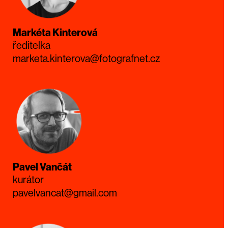
Markéta Kinterová
ředitelka
marketa.kinterova@fotografnet.cz
Pavel Vančát
kurátor
pavelvancat@gmail.com