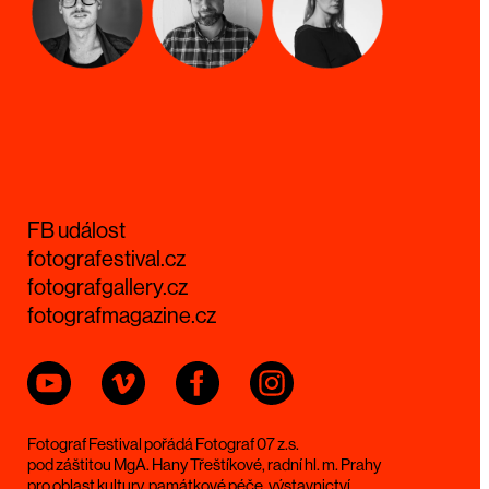
FB událost
fotografestival.cz
fotografgallery.cz
fotografmagazine.cz
Fotograf Festival pořádá Fotograf 07 z.s.
pod záštitou MgA. Hany Třeštíkové, radní hl. m. Prahy
pro oblast kultury, památkové péče, výstavnictví