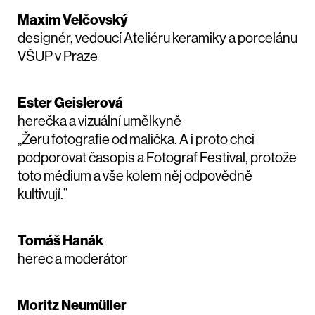
Maxim Velčovský
designér, vedoucí Ateliéru keramiky a porcelánu
VŠUP v Praze
Ester Geislerová
herečka a vizuální umělkyně
„Žeru fotografie od malička. A i proto chci
podporovat časopis a Fotograf Festival, protože
toto médium a vše kolem něj odpovědně
kultivují.”
Tomáš Hanák
herec a moderátor
Moritz Neumüller