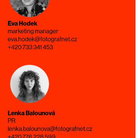
Eva Hodek
marketing manager
eva.hodek@fotografnet.cz
+420 733 341 453
Lenka Balounová
PR
lenka.balounova@fotografnet.cz
+420 776 228 599