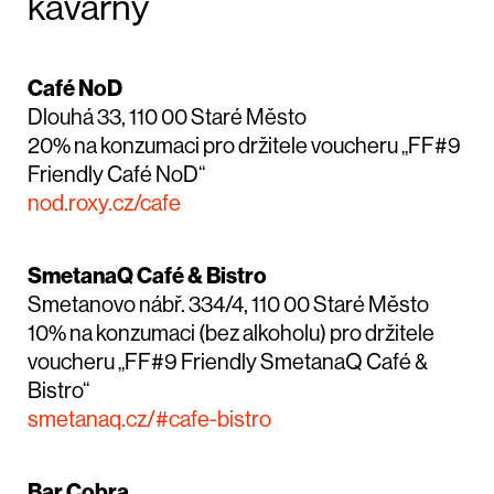
kavárny
Café NoD
Dlouhá 33, 110 00 Staré Město
20% na konzumaci pro držitele voucheru „FF#9
Friendly Café NoD“
nod.roxy.cz/cafe
SmetanaQ Café & Bistro
Smetanovo nábř. 334/4, 110 00 Staré Město
10% na konzumaci (bez alkoholu) pro držitele
voucheru „FF#9 Friendly SmetanaQ Café &
Bistro“
smetanaq.cz/#cafe-bistro
Bar Cobra