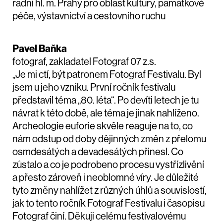
radní hl. m. Prahy pro oblast kultury, památkové
péče, výstavnictví a cestovního ruchu
Pavel Baňka
fotograf, zakladatel Fotograf 07 z.s.
„Je mi ctí, být patronem Fotograf Festivalu. Byl
jsem u jeho vzniku. První ročník festivalu
představil téma „80. léta“. Po devíti letech je tu
návrat k této době, ale téma je jinak nahlíženo.
Archeologie euforie skvěle reaguje na to, co
nám odstup od doby dějinných změn z přelomu
osmdesátých a devadesátých přinesl. Co
zůstalo a co je podrobeno procesu vystřízlivění
a přesto zároveň i neoblomné víry. Je důležité
tyto změny nahlížet z různých úhlů a souvislostí,
jak to tento ročník Fotograf Festivalu i časopisu
Fotograf činí. Děkuji celému festivalovému