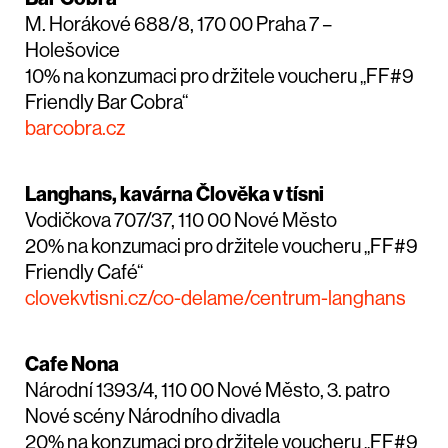
M. Horákové 688/8, 170 00 Praha 7 –
Holešovice
10% na konzumaci pro držitele voucheru „FF#9
Friendly Bar Cobra“
barcobra.cz
Langhans, kavárna Člověka v tísni
Vodičkova 707/37, 110 00 Nové Město
20% na konzumaci pro držitele voucheru „FF#9
Friendly Café“
clovekvtisni.cz/co-delame/centrum-langhans
Cafe Nona
Národní 1393/4, 110 00 Nové Město, 3. patro
Nové scény Národního divadla
20% na konzumaci pro držitele voucheru „FF#9