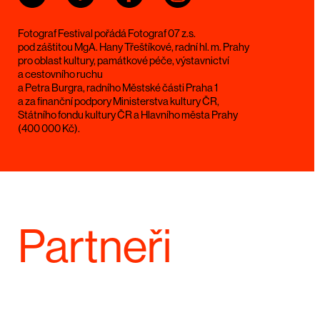
Fotograf Festival pořádá Fotograf 07 z.s.
pod záštitou MgA. Hany Třeštíkové, radní hl. m. Prahy
pro oblast kultury, památkové péče, výstavnictví
a cestovního ruchu
a Petra Burgra, radního Městské části Praha 1
a za finanční podpory Ministerstva kultury ČR,
Státního fondu kultury ČR a Hlavního města Prahy
(400 000 Kč).
Partneři