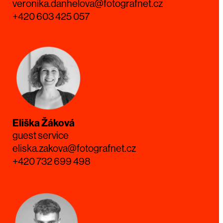
veronika.danhelova@fotografnet.cz
+420 603 425 057
Eliška Žáková
guest service
eliska.zakova@fotografnet.cz
+420 732 699 498