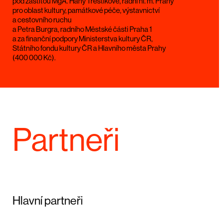
pod záštitou MgA. Hany Třeštíkové, radní hl. m. Prahy
pro oblast kultury, památkové péče, výstavnictví
a cestovního ruchu
a Petra Burgra, radního Městské části Praha 1
a za finanční podpory Ministerstva kultury ČR,
Státního fondu kultury ČR a Hlavního města Prahy
(400 000 Kč).
Partneři
Hlavní partneři