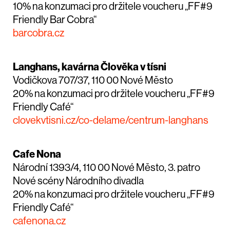
10% na konzumaci pro držitele voucheru „FF#9
Friendly Bar Cobra“
barcobra.cz
Langhans, kavárna Člověka v tísni
Vodičkova 707/37, 110 00 Nové Město
20% na konzumaci pro držitele voucheru „FF#9
Friendly Café“
clovekvtisni.cz/co-delame/centrum-langhans
Cafe Nona
Národní 1393/4, 110 00 Nové Město, 3. patro
Nové scény Národního divadla
20% na konzumaci pro držitele voucheru „FF#9
Friendly Café“
cafenona.cz