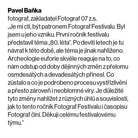
Pavel Baňka
fotograf, zakladatel Fotograf 07 z.s.
„Je mi ctí, být patronem Fotograf Festivalu. Byl
jsem u jeho vzniku. První ročník festivalu
představil téma „80. léta“. Po devíti letech je tu
návrat k této době, ale téma je jinak nahlíženo.
Archeologie euforie skvěle reaguje na to, co
nám odstup od doby dějinných změn z přelomu
osmdesátých a devadesátých přinesl. Co
zůstalo a co je podrobeno procesu vystřízlivění
a přesto zároveň i neoblomné víry. Je důležité
tyto změny nahlížet z různých úhlů a souvislostí,
jak to tento ročník Fotograf Festivalu i časopisu
Fotograf činí. Děkuji celému festivalovému
týmu.“