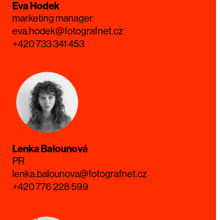
Eva Hodek
marketing manager
eva.hodek@fotografnet.cz
+420 733 341 453
Lenka Balounová
PR
lenka.balounova@fotografnet.cz
+420 776 228 599