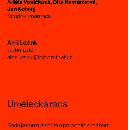
Adéla Vosičková, Dita Havránková,
Jan Kolský
fotodokumentace
Aleš Loziak
webmaster
ales.loziak@fotografnet.cz
Umělecká rada
Rada je konzultačním a poradním orgánem