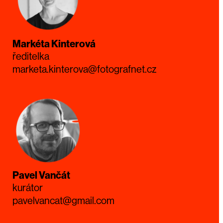
Markéta Kinterová
ředitelka
marketa.kinterova@fotografnet.cz
Pavel Vančát
kurátor
pavelvancat@gmail.com