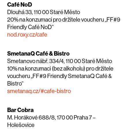
Café NoD
Dlouhá 33, 110 00 Staré Město
20% na konzumaci pro držitele voucheru „FF#9
Friendly Café NoD“
nod.roxy.cz/cafe
SmetanaQ Café & Bistro
Smetanovo nábř. 334/4, 110 00 Staré Město
10% na konzumaci (bez alkoholu) pro držitele
voucheru „FF#9 Friendly SmetanaQ Café &
Bistro“
smetanaq.cz/#cafe-bistro
Bar Cobra
M. Horákové 688/8, 170 00 Praha 7 –
Holešovice