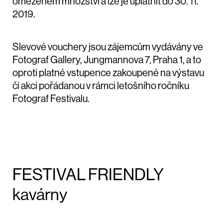
omezeném množství a lze je uplatnit do 30. 11.
2019.
Slevové vouchery jsou zájemcům vydávány ve
Fotograf Gallery, Jungmannova 7, Praha 1, a to
oproti platné vstupence zakoupené na výstavu
či akci pořádanou v rámci letošního ročníku
Fotograf Festivalu.
FESTIVAL FRIENDLY
kavárny